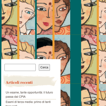
Ricerca
per:
Articoli recenti
Un esame, tante opportunità: il futuro
passa dal CPIA
Esami di terza media: primo di tanti
traguardi