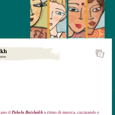
akh
admin
iano il
Pahela Baishakh
a ritmo di musica, cucinando e