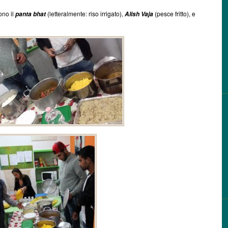
ono il
(letteralmente: riso irrigato),
(pesce fritto), e
panta bhat
Alish Vaja