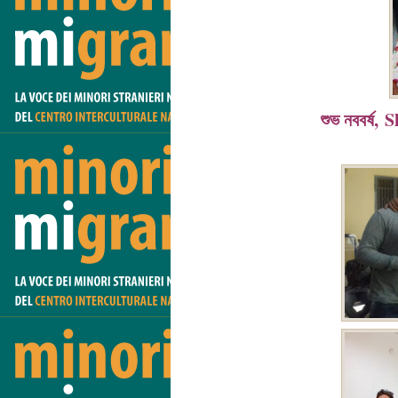
শুভ নববর্ষ,
S