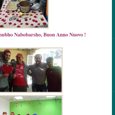
hubho Nabobarsho, Buon Anno Nuovo !