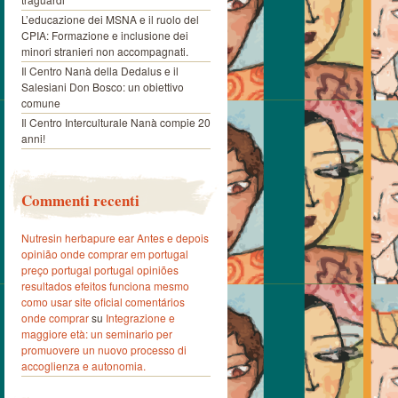
L’educazione dei MSNA e il ruolo del
CPIA: Formazione e inclusione dei
minori stranieri non accompagnati.
Il Centro Nanà della Dedalus e il
Salesiani Don Bosco: un obiettivo
comune
Il Centro Interculturale Nanà compie 20
anni!
Commenti recenti
Nutresin herbapure ear Antes e depois
opinião onde comprar em portugal
preço portugal portugal opiniões
resultados efeitos funciona mesmo
como usar site oficial comentários
onde comprar
su
Integrazione e
maggiore età: un seminario per
promuovere un nuovo processo di
accoglienza e autonomia.