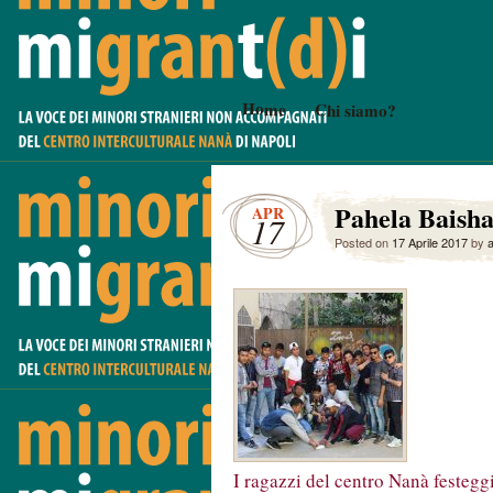
Home
Chi siamo?
Pahela Baish
APR
17
Posted on
17 Aprile 2017
by
I ragazzi del centro Nanà festegg