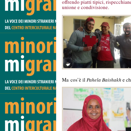
offrendo piatti tipici, rispecchia
unione e condivisione.
Ma cos’è il
Pahela Baishakh
e ch