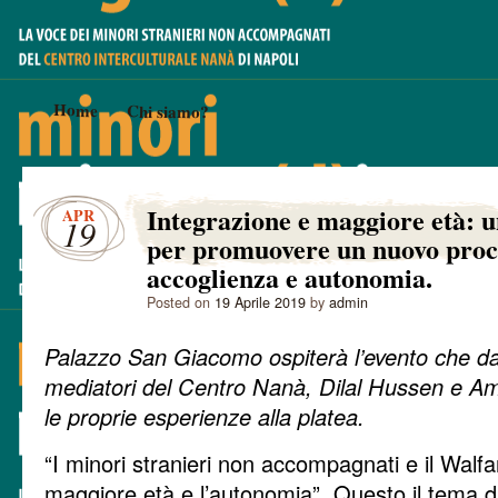
Home
Chi siamo?
Integrazione e maggiore età: 
APR
19
per promuovere un nuovo proc
accoglienza e autonomia.
Posted on
19 Aprile 2019
by
admin
Palazzo San Giacomo ospiterà l’evento che darà
mediatori del Centro Nanà, Dilal Hussen e A
le proprie esperienze alla platea.
“I minori stranieri non accompagnati e il Walfar
maggiore età e l’autonomia”. Questo il tema d