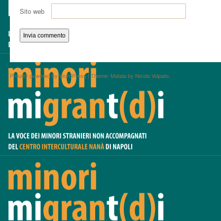
Sito web
Proudly powered by WordPress
|
Theme: Matala by
Nicolo Volpato
.