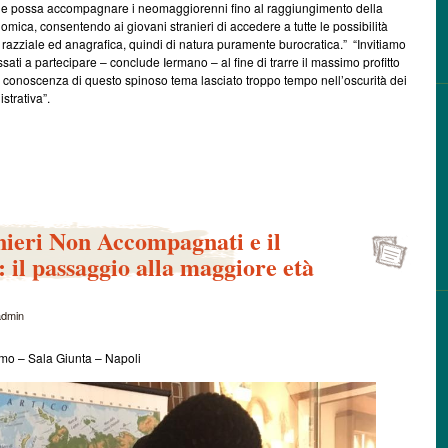
e possa accompagnare i neomaggiorenni fino al raggiungimento della
mica, consentendo ai giovani stranieri di accedere a tutte le possibilità
razziale ed anagrafica, quindi di natura puramente burocratica.” “Invitiamo
ssati a partecipare – conclude Iermano – al fine di trarre il massimo profitto
a conoscenza di questo spinoso tema lasciato troppo tempo nell’oscurità dei
strativa”.
nieri Non Accompagnati e il
: il passaggio alla maggiore età
admin
o – Sala Giunta – Napoli