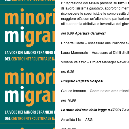
l’integrazione dei MSNA presenti su tutto il
di lavoro: sistema
giuridico
, approfondiment
riconoscere le specificità e le complessità 
maggiore età, con un’attenzione particolare
all’autonomia abitativa e lavorativa dei giov
ore 9.00
Apertura dei lavori
Roberta Gaeta – Assessore alle Politiche S
Laura Marmorale – Assessore ai Diritti di 
Viviana Valastro – Project Manager Never 
ore 9.30
Progetto Ragazzi Sospesi
Glauco Iermano – Coordinatore area minor
ore 10.00
Lo stato dell’arte della legge n.47/2017 a 
Amarilda Lici – ASGI
ore 10.30