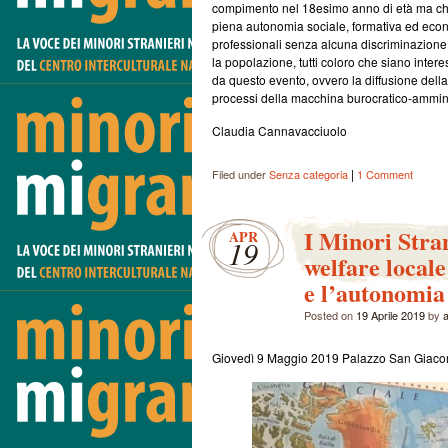
compimento nel 18esimo anno di età ma ch
piena autonomia sociale, formativa ed econo
professionali senza alcuna discriminazione 
la popolazione, tutti coloro che siano intere
da questo evento, ovvero la diffusione dell
processi della macchina burocratico-ammini
Claudia Cannavacciuolo
|
Filed under
Senza categoria
1 Comment
I Minori Stra
APR
19
welfare locale
e l’autonomia
Posted on
19 Aprile 2019
by
Giovedì 9 Maggio 2019 Palazzo San Giacom