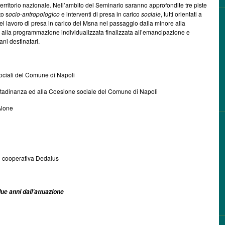
 territorio nazionale. Nell’ambito del Seminario saranno approfondite tre piste
o s
ocio-antropologico
e interventi di presa in carico
sociale
, tutti orientati a
del lavoro di presa in carico dei Msna nel passaggio dalla minore alla
 alla programmazione individualizzata finalizzata all’emancipazione e
ani destinatari.
ociali del Comune di Napoli
cittadinanza ed alla Coesione sociale del Comune di Napoli
Alone
i cooperativa Dedalus
due anni dall’attuazione