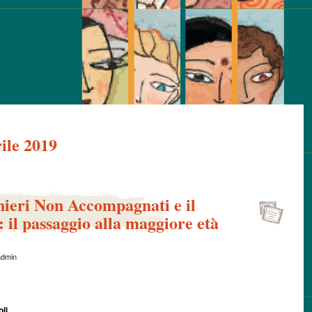
ile 2019
nieri Non Accompagnati e il
: il passaggio alla maggiore età
admin
li