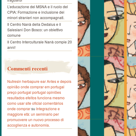
L’educazione dei MSNA e il ruolo del
CPIA: Formazione e inclusione dei
minori stranieri non accompagnati.
Il Centro Nanà della Dedalus e il
Salesiani Don Bosco: un obiettivo
comune
Il Centro Interculturale Nanà compie 20
anni!
Commenti recenti
Nutresin herbapure ear Antes e depois
opinião onde comprar em portugal
preço portugal portugal opiniões
resultados efeitos funciona mesmo
como usar site oficial comentários
onde comprar
su
Integrazione e
maggiore età: un seminario per
promuovere un nuovo processo di
accoglienza e autonomia.