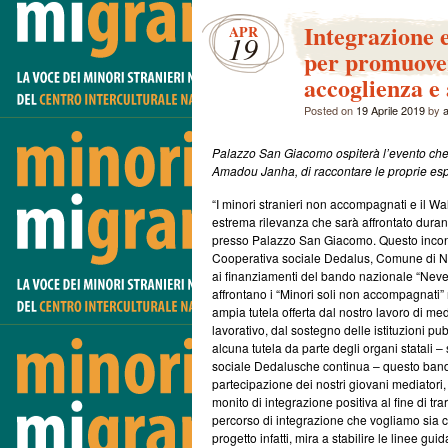
Integrazione 
APR
19
per promuover
accoglienza e
Posted on
19 Aprile 2019
by
Palazzo San Giacomo ospiterà l’evento che d
Amadou Janha, di raccontare le proprie esp
“I minori stranieri non accompagnati e il Wa
estrema rilevanza che sarà affrontato durant
presso Palazzo San Giacomo. Questo incont
Cooperativa sociale Dedalus, Comune di Napo
ai finanziamenti del bando nazionale “Neve
affrontano i “Minori soli non accompagnati” 
ampia tutela offerta dal nostro lavoro di med
lavorativo, dal sostegno delle istituzioni
alcuna tutela da parte degli organi statali –
sociale Dedalusche continua – questo band
partecipazione dei nostri giovani mediator
monito di integrazione positiva al fine di tr
percorso di integrazione che vogliamo sia co
progetto infatti, mira a stabilire le linee