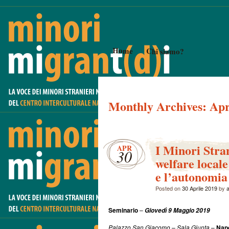
Home
Chi siamo?
Monthly Archives:
Apr
I Minori Stra
APR
30
welfare locale
e l’autonomia
Posted on
30 Aprile 2019
by
Seminario
–
Giovedì 9 Maggio 2019
Palazzo San Giacomo – Sala Giunta
–
Napo