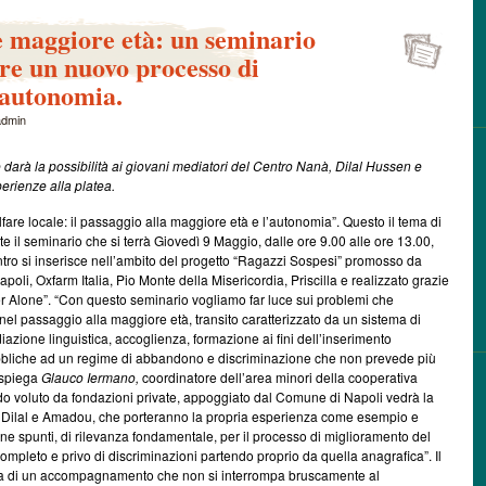
e maggiore età: un seminario
e un nuovo processo di
 autonomia.
admin
arà la possibilità ai giovani mediatori del Centro Nanà, Dilal Hussen e
erienze alla platea.
lfare locale: il passaggio alla maggiore età e l’autonomia”. Questo il tema di
e il seminario che si terrà Giovedì 9 Maggio, dalle ore 9.00 alle ore 13.00,
ro si inserisce nell’ambito del progetto “Ragazzi Sospesi” promosso da
li, Oxfarm Italia, Pio Monte della Misericordia, Priscilla e realizzato grazie
r Alone”. “Con questo seminario vogliamo far luce sui problemi che
nel passaggio alla maggiore età, transito caratterizzato da un sistema di
iazione linguistica, accoglienza, formazione ai fini dell’inserimento
 pubbliche ad un regime di abbandono e discriminazione che non prevede più
 spiega
Glauco Iermano,
coordinatore dell’area minori della cooperativa
o voluto da fondazioni private, appoggiato dal Comune di Napoli vedrà la
i, Dilal e Amadou, che porteranno la propria esperienza come esempio e
arne spunti, di rilevanza fondamentale, per il processo di miglioramento del
mpleto e privo di discriminazioni partendo proprio da quella anagrafica”. Il
 guida di un accompagnamento che non si interrompa bruscamente al