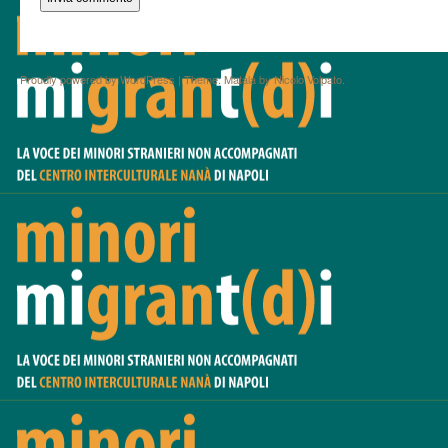
Proudly powered by WordPress
|
Theme: Matala by
Nicolo Volpato
.