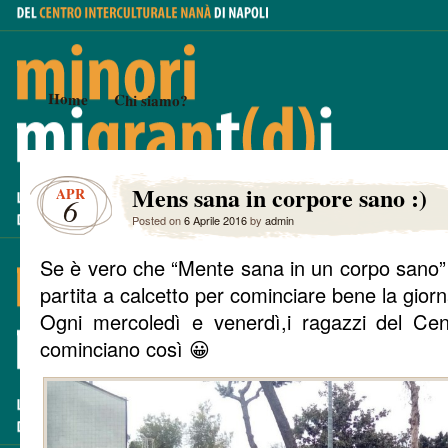
Home
Chi siamo?
Mens sana in corpore sano :)
APR
6
Posted on
6 Aprile 2016
by
admin
Se è vero che “Mente sana in un corpo sano”
partita a calcetto per cominciare bene la gior
Ogni mercoledì e venerdì,i ragazzi del Cent
cominciano così 😀