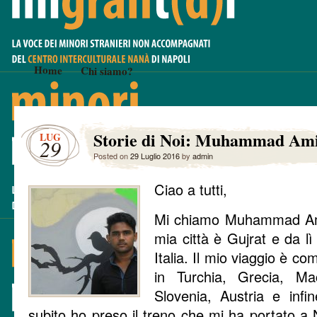
Home
Chi siamo?
Storie di Noi: Muhammad Am
LUG
29
Posted on
29 Luglio 2016
by
admin
Ciao a tutti,
Mi chiamo Muhammad Ami
mia città è Gujrat e da lì
Italia. Il mio viaggio è co
in Turchia, Grecia, Ma
Slovenia, Austria e infi
subito ho preso il treno che mi ha portato a N