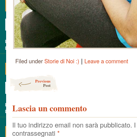
|
Filed under
Storie di Noi :)
Leave a comment
Post navigation
Previous
Post
Lascia un commento
Il tuo indirizzo email non sarà pubblicato.
I
contrassegnati
*