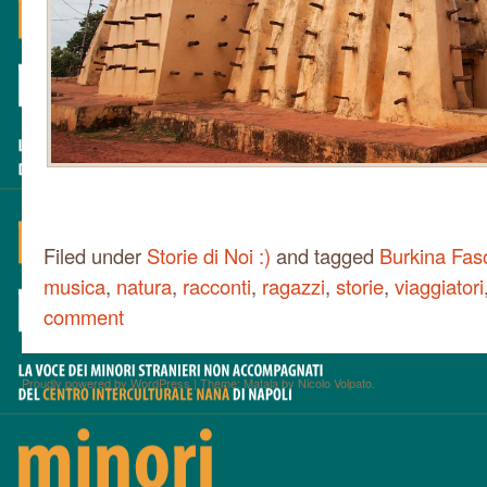
Filed under
Storie di Noi :)
and tagged
Burkina Fas
musica
,
natura
,
racconti
,
ragazzi
,
storie
,
viaggiatori
comment
Proudly powered by WordPress
|
Theme: Matala by
Nicolo Volpato
.