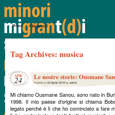
Home
Chi siamo?
Tag Archives:
musica
Le nostre storie: Ousmane Sa
APR
24
Posted on
24 Aprile 2016
by
admin
Mi chiamo Ousmane Sanou, sono nato in Burk
1998. Il mio paese d’origine si chiama Bob
legato perché è lì che ho cominciato a fare