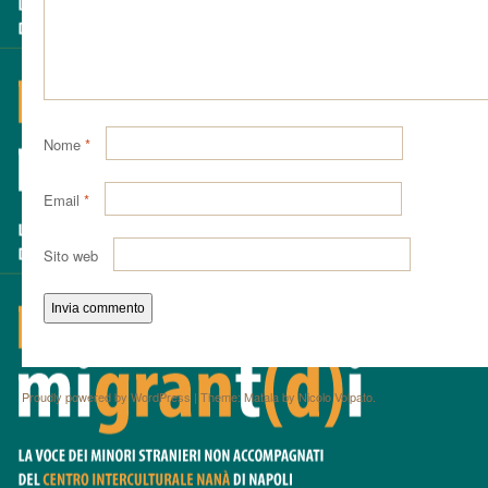
Nome
*
Email
*
Sito web
Proudly powered by WordPress
|
Theme: Matala by
Nicolo Volpato
.