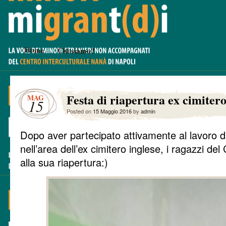
Home
Chi siamo?
Festa di riapertura ex cimitero
MAG
15
Posted on
15 Maggio 2016
by
admin
Dopo aver partecipato attivamente al lavoro d
nell’area dell’ex cimitero inglese, i ragazzi d
alla sua riapertura:)