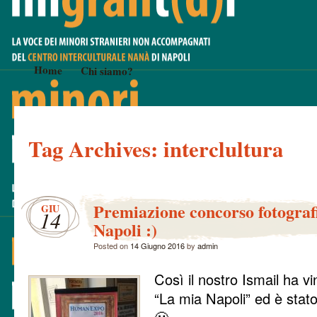
Home
Chi siamo?
Tag Archives:
interclultura
Premiazione concorso fotograf
GIU
14
Napoli :)
Posted on
14 Giugno 2016
by
admin
Così il nostro Ismail ha vi
“La mia Napoli” ed è sta