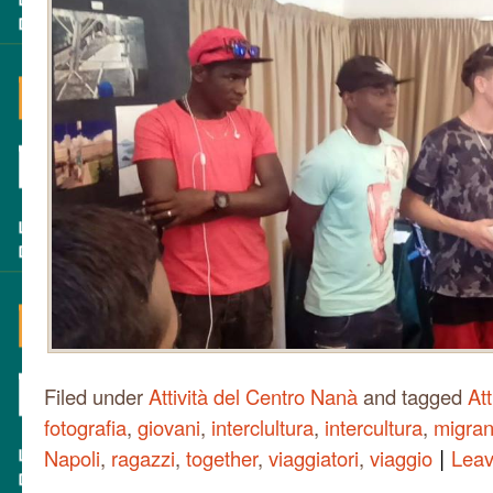
Filed under
Attività del Centro Nanà
and tagged
At
fotografia
,
giovani
,
interclultura
,
intercultura
,
migran
|
Napoli
,
ragazzi
,
together
,
viaggiatori
,
viaggio
Lea